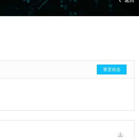
返回
重置筛选