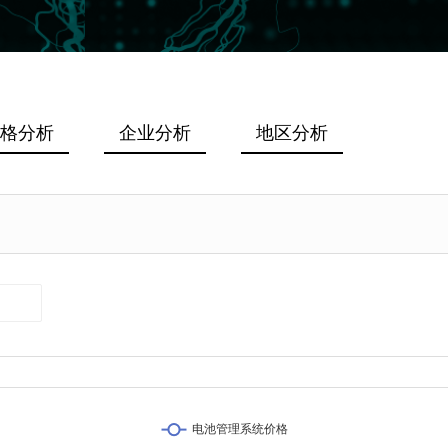
格分析
企业分析
地区分析