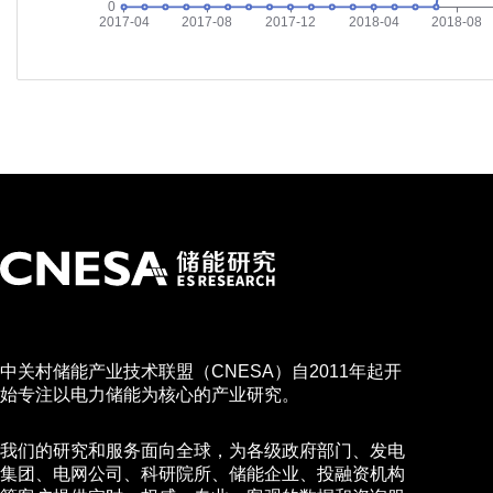
中关村储能产业技术联盟（CNESA）自2011年起开
始专注以电力储能为核心的产业研究。
我们的研究和服务面向全球，为各级政府部门、发电
集团、电网公司、科研院所、储能企业、投融资机构