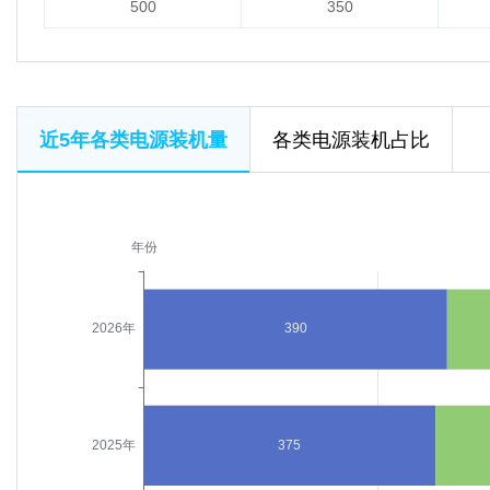
500
350
近5年各类电源装机量
各类电源装机占比