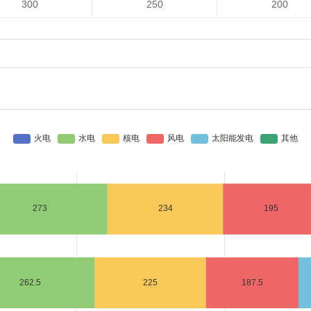
300
250
200