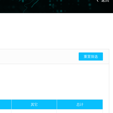
返回
重置筛选
其它
总计