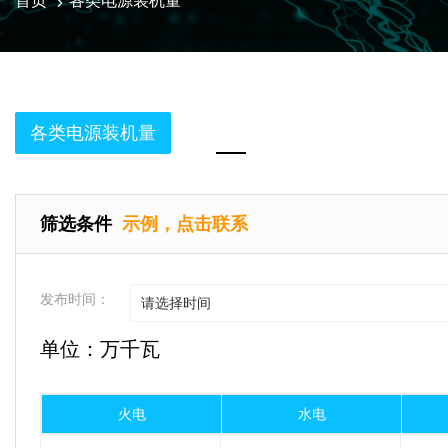
首页
各类电源装机量
各类电源装机量
筛选条件
示例，点击联系
发布时间：
单位：万千瓦
火电
水电