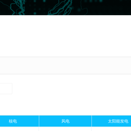
核电
风电
太阳能发电