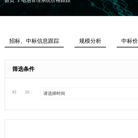
首页
电池管理系统价格跟踪
招标、中标信息跟踪
规模分析
中标价
筛选条件
时 间：