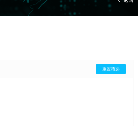
返回
重置筛选