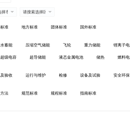
业标准
地方标准
团体标准
国外标准
抽水蓄能
压缩空气储能
飞轮
重力储能
锂离子电
超级电容
超导储能
液态金属电池
储热
燃料电
工及验收
运行与维护
检修
设备及试验
安全环保
验方法
规范标准
规程标准
指南标准